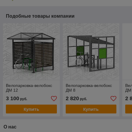
Подобные товары компании
Велопарковка-велобокс
Велопарковка-велобокс
Вел
ДМ 12
ДМ 8
ДМ
3 100
2 820
2 
руб.
руб.
Купить
Купить
О нас