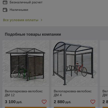
Безналичный расчет
Наличными
Все условия оплаты
Подобные товары компании
Велопарковка-велобокс
Велопарковка-велобокс
Вел
ДМ 12
ДМ 4
ДМ
3 100
2 880
2 
руб.
руб.