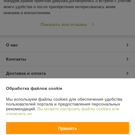
Мандрик,крайне приятная девушка,договорились о встрече с учётом 
моего удобства и после приобретения интересовалась моим 
мнением и впечатлением.
Показать все отзывы
О нас
Контакты
Доставка и оплата
График работы
Обработка файлов cookie
Мы используем файлы cookies для обеспечения удобства
Полная версия сайта
пользователей портала и предоставления персональных
рекомендаций.
Вы можете настроить файлы cookies или
отключить их.
Политика обработки cookies
Принять
Сайт создан на платформе Deal.by