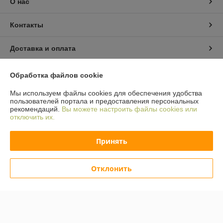
О нас
Контакты
Доставка и оплата
График работы
Обработка файлов cookie
Мы используем файлы cookies для обеспечения удобства
Полная версия сайта
пользователей портала и предоставления персональных
рекомендаций.
Вы можете настроить файлы cookies или
отключить их.
Политика обработки cookies
Принять
Сайт создан на платформе Deal.by
Отклонить
Информация для покупателя