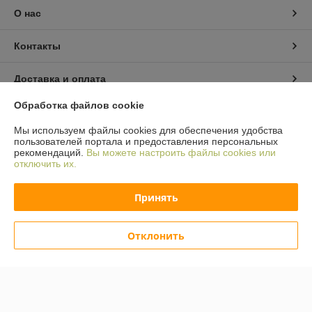
О нас
Контакты
Доставка и оплата
Обработка файлов cookie
График работы
Мы используем файлы cookies для обеспечения удобства
пользователей портала и предоставления персональных
Полная версия сайта
рекомендаций.
Вы можете настроить файлы cookies или
отключить их.
Политика обработки cookies
Принять
Сайт создан на платформе Deal.by
Отклонить
Информация для покупателя