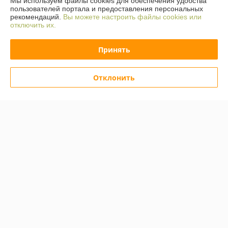
Мы используем файлы cookies для обеспечения удобства
пользователей портала и предоставления персональных
рекомендаций.
Вы можете настроить файлы cookies или
Контакты
отключить их.
Доставка и оплата
Принять
График работы
Отклонить
Полная версия сайта
Политика обработки cookies
Сайт создан на платформе Deal.by
Информация для покупателя
Индивидуальный предприниматель:
Индивидуальный